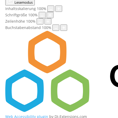
Lesemodus
Inhaltsskalierung
100
%
Schriftgröße
100
%
Zeilenhöhe
100
%
Buchstabenabstand
100
%
Web Accessibility plugin
by DJ-Extensions.com