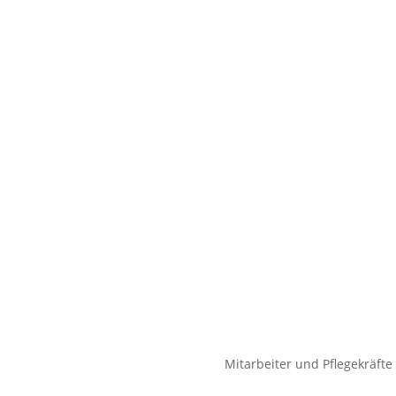
Annika Boysen
Pflegedienstleitung, stellv
Kim Michelle P
Wohnbereichsleitung für 
Praxisanleitung für den 
Kristina Höllwi
Wohnbereichsleitung für
Mitarbeiter und Pflegekräfte